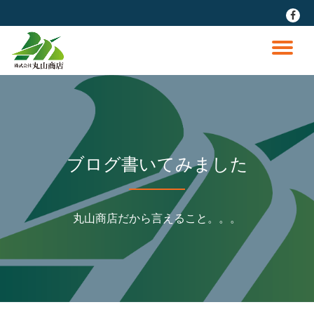
fa-
faceb
コ
ン
ナ
テ
ン
ビ
ツ
へ
ゲ
ス
キ
ッ
ー
ブログ書いてみました
プ
シ
丸山商店だから言えること。。。
ョ
ン
を