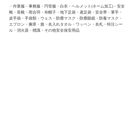
・作業服・事務服・円管服・白衣・ヘルメット(ネーム加工)・安全
靴・長靴・雨合羽・布帽子・地下足袋・鳶足袋・安全帯・軍手・
皮手袋・手袋類・ウェス・防塵マスク・防塵眼鏡・防毒マスク・
エプロン・腕章・旗・名入れタオル・ワッペン・名札・特注シー
ル・消火器・標識・その他安全保安用品