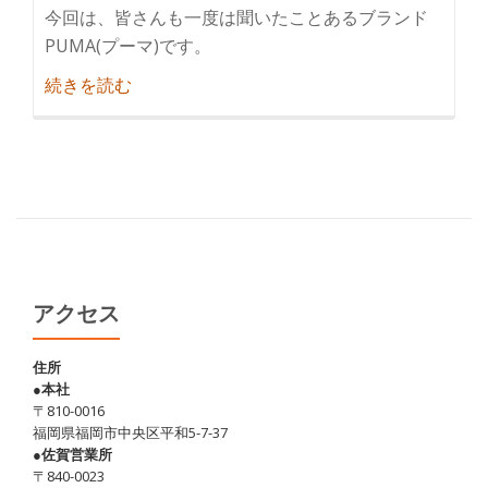
今回は、皆さんも一度は聞いたことあるブランド
PUMA(プーマ)です。
紹
続きを読む
介
◆
新
商
品
◆PUMA
の
安
アクセス
全
靴
住所
●本社
〒810-0016
福岡県福岡市中央区平和5-7-37
●佐賀営業所
〒840-0023