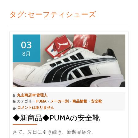
切
タグ:
セーフティシューズ
り
替
03
え
8月
丸山商店HP管理人
カテゴリー
PUMA
・
メーカー別
・
商品情報
・
安全靴
コメントはありません
◆新商品◆PUMAの安全靴
さて、先日に引き続き、新製品紹介。