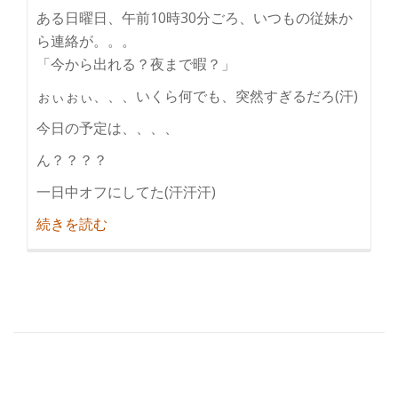
ある日曜日、午前10時30分ごろ、いつもの従妹か
ら連絡が。。。
「今から出れる？夜まで暇？」
ぉぃぉぃ、、、いくら何でも、突然すぎるだろ(汗)
今日の予定は、、、、
ん？？？？
一日中オフにしてた(汗汗汗)
紹
続きを読む
介
寝
る
な！
寝
る
と