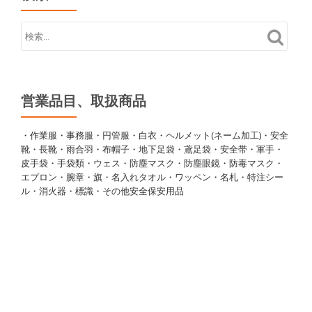
営業品目、取扱商品
・作業服・事務服・円管服・白衣・ヘルメット(ネーム加工)・安全
靴・長靴・雨合羽・布帽子・地下足袋・鳶足袋・安全帯・軍手・
皮手袋・手袋類・ウェス・防塵マスク・防塵眼鏡・防毒マスク・
エプロン・腕章・旗・名入れタオル・ワッペン・名札・特注シー
ル・消火器・標識・その他安全保安用品