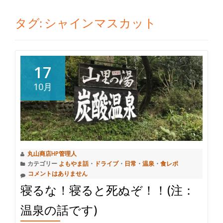
切
タグ:
シャインマスカット
り
替
17
え
10月
丸山商店HP管理人
カテゴリー
よもやま話
・
ドライブ
・
日常
・
温泉
・
食レポ
コメントはありません
寝るな！寝ると死ぬぞ！！(注：
温泉の話です)