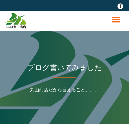
fa-
faceb
コ
ン
ナ
テ
ン
ビ
ツ
へ
ゲ
ス
キ
ッ
ー
ブログ書いてみました
プ
シ
丸山商店だから言えること。。。
ョ
ン
を