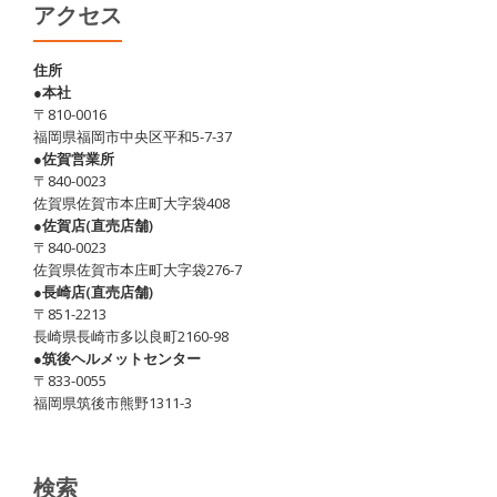
死
アクセス
ぬ
ぞ！！
住所
●本社
(注：
〒810-0016
温
福岡県福岡市中央区平和5-7-37
泉
●佐賀営業所
〒840-0023
の
佐賀県佐賀市本庄町大字袋408
話
●佐賀店(直売店舗)
で
〒840-0023
佐賀県佐賀市本庄町大字袋276-7
す)
●長崎店(直売店舗)
〒851-2213
長崎県長崎市多以良町2160-98
●筑後ヘルメットセンター
〒833-0055
福岡県筑後市熊野1311-3
検索