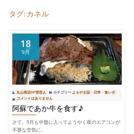
切
タグ:
カネル
り
替
18
え
9月
丸山商店HP管理人
カテゴリー
よもやま話
・
日常
・
食レポ
コメントはありません
阿蘇であか牛を食す♪
さて、9月も中盤に入ってようやく夜のエアコンが
不要な空気に。