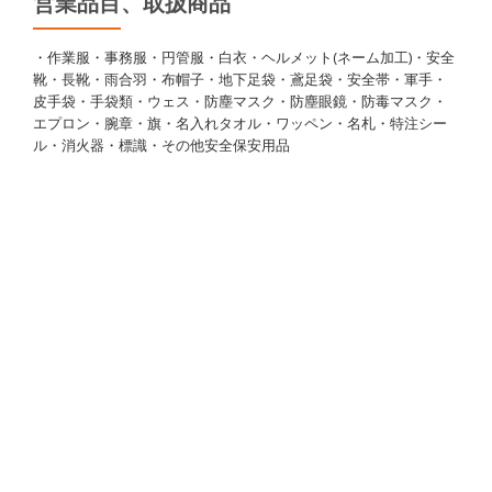
営業品目、取扱商品
・作業服・事務服・円管服・白衣・ヘルメット(ネーム加工)・安全
靴・長靴・雨合羽・布帽子・地下足袋・鳶足袋・安全帯・軍手・
皮手袋・手袋類・ウェス・防塵マスク・防塵眼鏡・防毒マスク・
エプロン・腕章・旗・名入れタオル・ワッペン・名札・特注シー
ル・消火器・標識・その他安全保安用品