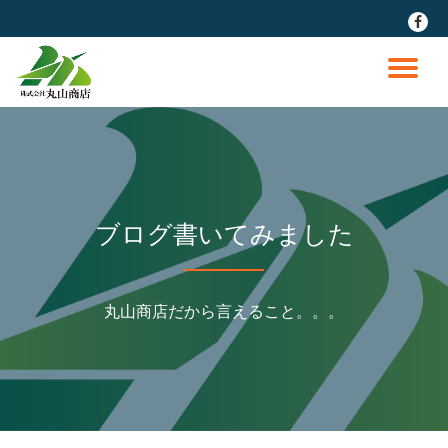
fa-
faceb
コ
ン
ナ
テ
ン
ビ
ツ
へ
ゲ
ス
キ
ッ
ー
ブログ書いてみました
プ
シ
丸山商店だから言えること。。。
ョ
ン
を