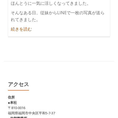
ほんとうに一気に涼しくなってきました。
そんなある日、従妹からLINEで一枚の写真が送ら
れてきました。
紹
続きを読む
介
阿
蘇
で
あ
か
牛
を
アクセス
食
す
住所
●本社
♪
〒810-0016
福岡県福岡市中央区平和5-7-37