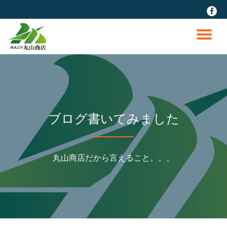
fa-
faceb
コ
ン
ナ
テ
ン
ビ
ツ
へ
ゲ
ス
キ
ッ
ー
ブログ書いてみました
プ
シ
丸山商店だから言えること。。。
ョ
ン
を