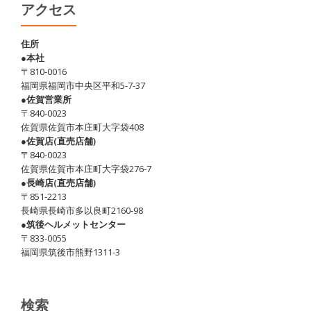
死
アクセス
ぬ
ぞ！！
住所
●本社
(注：
〒810-0016
温
福岡県福岡市中央区平和5-7-37
泉
●佐賀営業所
〒840-0023
の
佐賀県佐賀市本庄町大字袋408
話
●佐賀店(直売店舗)
で
〒840-0023
佐賀県佐賀市本庄町大字袋276-7
す)
●長崎店(直売店舗)
〒851-2213
長崎県長崎市多以良町2160-98
●筑後ヘルメットセンター
〒833-0055
福岡県筑後市熊野1311-3
検索