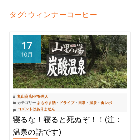
切
タグ:
ウィンナーコーヒー
り
替
17
え
10月
丸山商店HP管理人
カテゴリー
よもやま話
・
ドライブ
・
日常
・
温泉
・
食レポ
コメントはありません
寝るな！寝ると死ぬぞ！！(注：
温泉の話です)