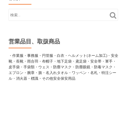
営業品目、取扱商品
・作業服・事務服・円管服・白衣・ヘルメット(ネーム加工)・安全
靴・長靴・雨合羽・布帽子・地下足袋・鳶足袋・安全帯・軍手・
皮手袋・手袋類・ウェス・防塵マスク・防塵眼鏡・防毒マスク・
エプロン・腕章・旗・名入れタオル・ワッペン・名札・特注シー
ル・消火器・標識・その他安全保安用品