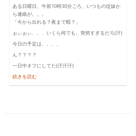
ある日曜日、午前10時30分ごろ、いつもの従妹か
ら連絡が。。。
「今から出れる？夜まで暇？」
ぉぃぉぃ、、、いくら何でも、突然すぎるだろ(汗)
今日の予定は、、、、
ん？？？？
一日中オフにしてた(汗汗汗)
紹
続きを読む
介
寝
る
な！
寝
る
と