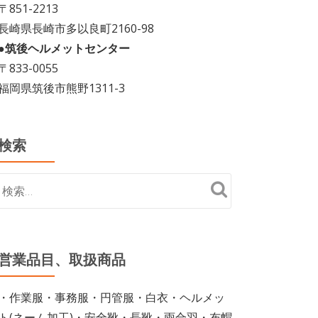
〒851-2213
長崎県長崎市多以良町2160-98
●筑後ヘルメットセンター
〒833-0055
福岡県筑後市熊野1311-3
検索
営業品目、取扱商品
・作業服・事務服・円管服・白衣・ヘルメッ
ト(ネーム加工)・安全靴・長靴・雨合羽・布帽