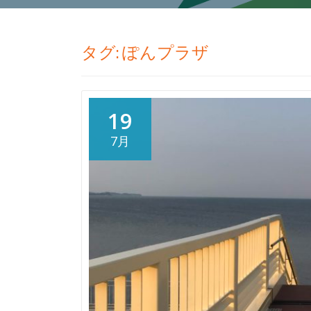
タグ:
ぽんプラザ
19
7月