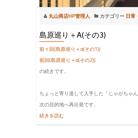
丸山商店HP管理人
カテゴリー
日常
島原巡り＋Α(その3)
前々回(島原巡り＋α(その1))
前回(島原巡り＋α(その2))
の続きです。
ちょっと寄り道して入手した「じゃがちゃん
次の目的地へ再出発です。
紹
続きを読む
介
島