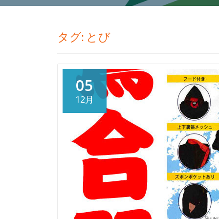
タグ:
とび
05
12月