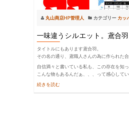
丸山商店HP管理人
カテゴリー
カッ
一味違うシルエット。鳶合羽
タイトルにもあります鳶合羽。
その名の通り、鳶職人さんの為に作られた合
自信満々と書いている私も、この存在を知っ
こんな物もあるんだぁ、、、って感心していま
紹
続きを読む
介
一
味
違
う