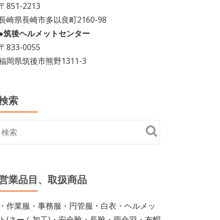
〒851-2213
長崎県長崎市多以良町2160-98
●筑後ヘルメットセンター
〒833-0055
福岡県筑後市熊野1311-3
検索
営業品目、取扱商品
・作業服・事務服・円管服・白衣・ヘルメッ
ト(ネーム加工)・安全靴・長靴・雨合羽・布帽