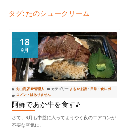
切
タグ:
たのシュークリーム
り
替
18
え
9月
丸山商店HP管理人
カテゴリー
よもやま話
・
日常
・
食レポ
コメントはありません
阿蘇であか牛を食す♪
さて、9月も中盤に入ってようやく夜のエアコンが
不要な空気に。