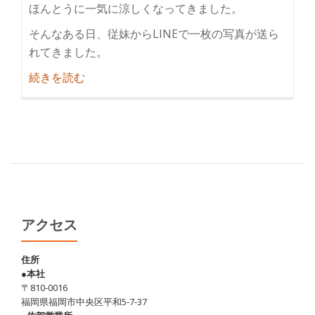
ほんとうに一気に涼しくなってきました。
そんなある日、従妹からLINEで一枚の写真が送ら
れてきました。
紹
続きを読む
介
阿
蘇
で
あ
か
牛
を
アクセス
食
す
住所
●本社
♪
〒810-0016
福岡県福岡市中央区平和5-7-37