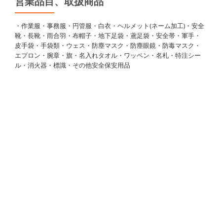
営業品目、取扱商品
・作業服・事務服・円管服・白衣・ヘルメット(ネーム加工)・安全
靴・長靴・雨合羽・布帽子・地下足袋・鳶足袋・安全帯・軍手・
皮手袋・手袋類・ウェス・防塵マスク・防塵眼鏡・防毒マスク・
エプロン・腕章・旗・名入れタオル・ワッペン・名札・特注シー
ル・消火器・標識・その他安全保安用品