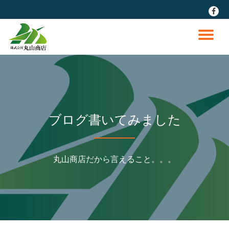
fa-
faceb
コ
ン
ナ
テ
ン
ビ
ツ
へ
ゲ
ス
キ
ッ
ー
ブログ書いてみました
プ
シ
丸山商店だから言えること。。。
ョ
ン
を