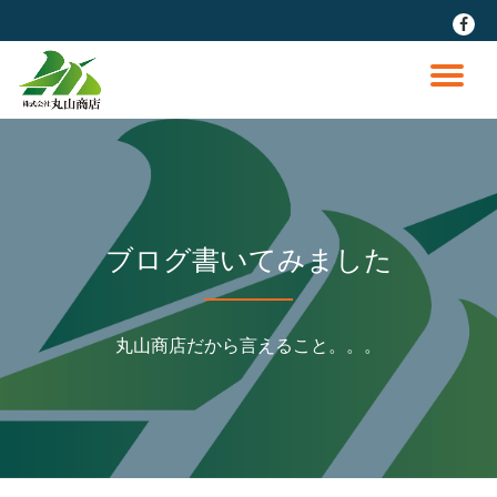
fa-
faceb
コ
ン
ナ
テ
ン
ビ
ツ
へ
ゲ
ス
キ
ッ
ー
ブログ書いてみました
プ
シ
丸山商店だから言えること。。。
ョ
ン
を