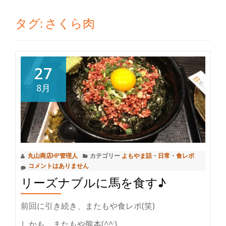
切
タグ:
さくら肉
り
替
27
え
8月
丸山商店HP管理人
カテゴリー
よもやま話
・
日常
・
食レポ
コメントはありません
リーズナブルに馬を食す♪
前回に引き続き、またもや食レポ(笑)
しかも、またもや熊本(^^;)