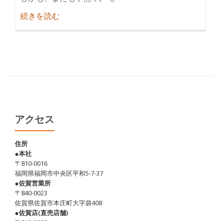
紹
続きを読む
介
リ
ー
ズ
ナ
ブ
ル
に
アクセス
馬
を
住所
●本社
食
〒810-0016
す
福岡県福岡市中央区平和5-7-37
♪
●佐賀営業所
〒840-0023
佐賀県佐賀市本庄町大字袋408
●佐賀店(直売店舗)