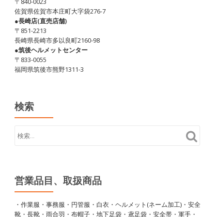
〒840-0023
佐賀県佐賀市本庄町大字袋276-7
●長崎店(直売店舗)
〒851-2213
長崎県長崎市多以良町2160-98
●筑後ヘルメットセンター
〒833-0055
福岡県筑後市熊野1311-3
検索
営業品目、取扱商品
・作業服・事務服・円管服・白衣・ヘルメット(ネーム加工)・安全
靴・長靴・雨合羽・布帽子・地下足袋・鳶足袋・安全帯・軍手・