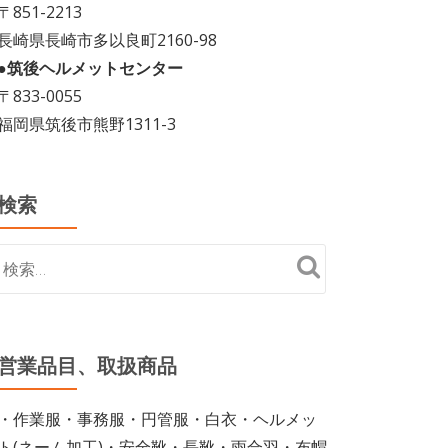
〒851-2213
長崎県長崎市多以良町2160-98
●筑後ヘルメットセンター
〒833-0055
福岡県筑後市熊野1311-3
検索
営業品目、取扱商品
・作業服・事務服・円管服・白衣・ヘルメッ
ト(ネーム加工)・安全靴・長靴・雨合羽・布帽