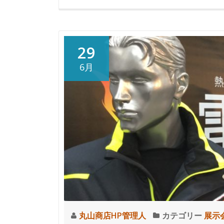
介
秋
冬
物
29
の
6月
展
示
会
そ
の
2
丸山商店HP管理人
カテゴリー
展示