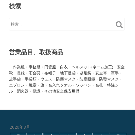
検索
営業品目、取扱商品
・作業服・事務服・円管服・白衣・ヘルメット(ネーム加工)・安全
靴・長靴・雨合羽・布帽子・地下足袋・鳶足袋・安全帯・軍手・
皮手袋・手袋類・ウェス・防塵マスク・防塵眼鏡・防毒マスク・
エプロン・腕章・旗・名入れタオル・ワッペン・名札・特注シー
ル・消火器・標識・その他安全保安用品
2026年8月