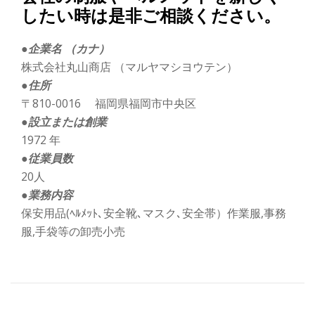
切
したい時は是非ご相談ください。
り
●企業名 （カナ）
株式会社丸山商店 （マルヤマシヨウテン）
替
●住所
〒810-0016 福岡県福岡市中央区
え
●設立または創業
1972 年
●従業員数
20人
●業務内容
保安用品(ﾍﾙﾒｯﾄ､安全靴､マスク､安全帯）作業服,事務
服,手袋等の卸売小売